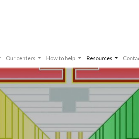
Our centers
How to help
Resources
Contac