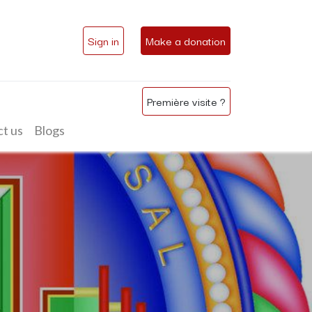
Sign in
Make a donation
Première visite ?
t us
Blogs