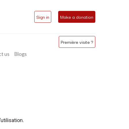
Sign in
Make a donation
Première visite ?
t us
Blogs
utilisation.