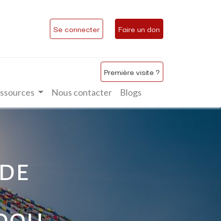
Se connecter
Faire un don
Première visite ?
ssources
Nous contacter
Blogs
 de
ndou