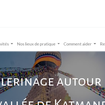
vités
Nos lieux de pratique
Comment aider
Re
lerinage autour
vallée de Katma