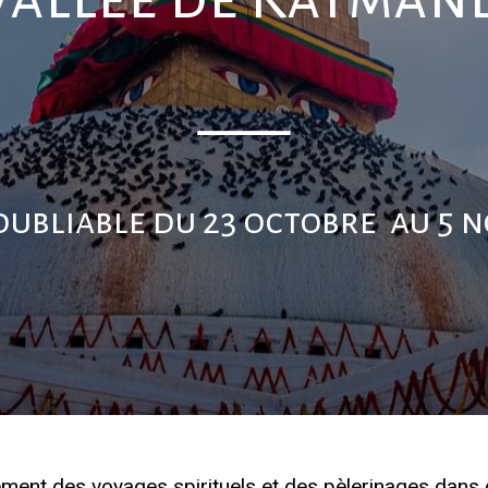
___
oubliable du 23 octobre au 5 
ment des voyages spirituels et des pèlerinages dans di