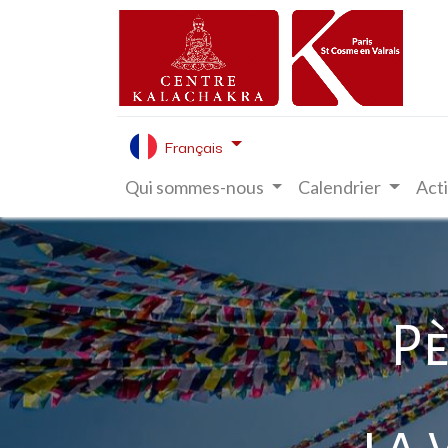
Français
Qui sommes-nous
Calendrier
Acti
Pè
la 