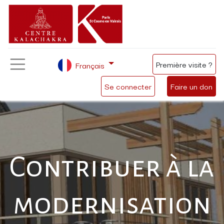
Première visite ?
Français
Se connecter
Faire un don
Contribuer à la
modernisation