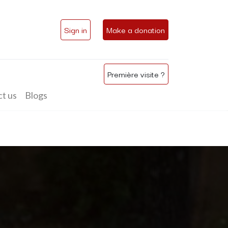
Sign in
Make a donation
Première visite ?
t us
Blogs