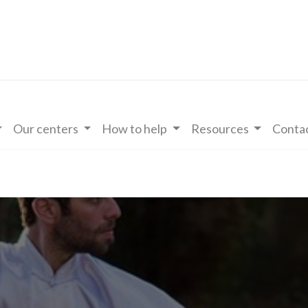
Our centers
How to help
Resources
Contac