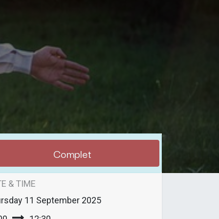
Complet
E & TIME
rsday
11 September 2025
00
12:30