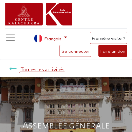
Première visite ?
Français
Se connecter
Faire un don
Toutes les activités
Assemblée générale