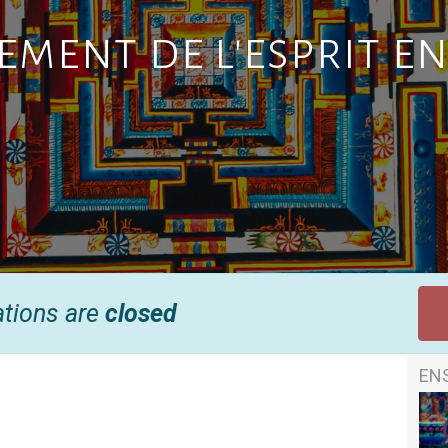
ment de l'esprit en
ations are
closed
EN