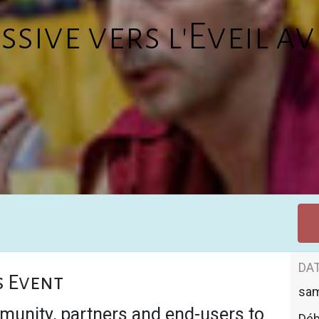
sive vers l'Eveil av
DAT
s Event
sa
munity, partners and end-users to
Déb