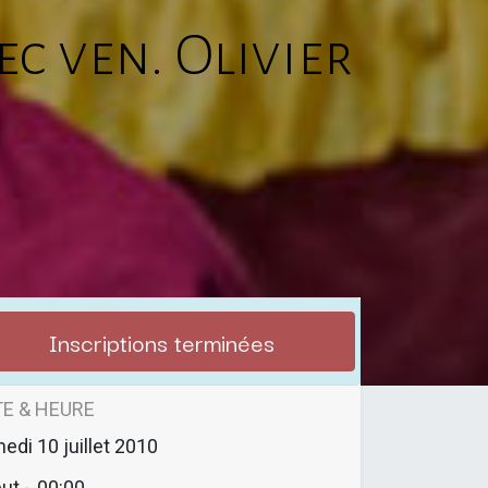
ec ven. Olivier
Inscriptions terminées
E & HEURE
medi
10 juillet 2010
ut -
00:00