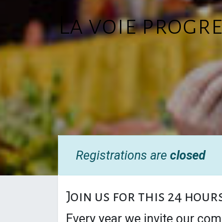
La voie progres
Registrations are
closed
Join us for this 24 hour
Every year we invite our com