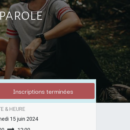
 parole
Inscriptions terminées
E & HEURE
medi
15 juin 2024
00
12:00