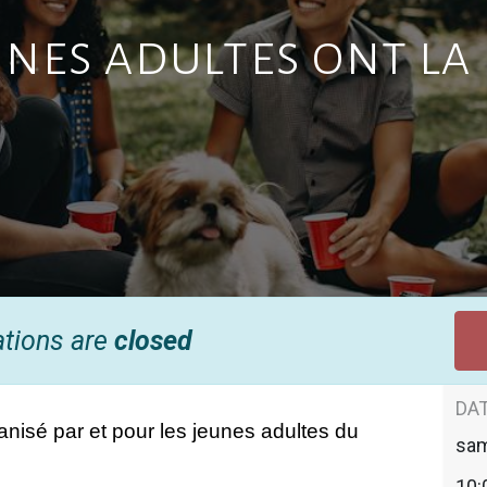
unes adultes ont la
ations are
closed
DAT
nisé par et pour les jeunes adultes du 
sa
10: