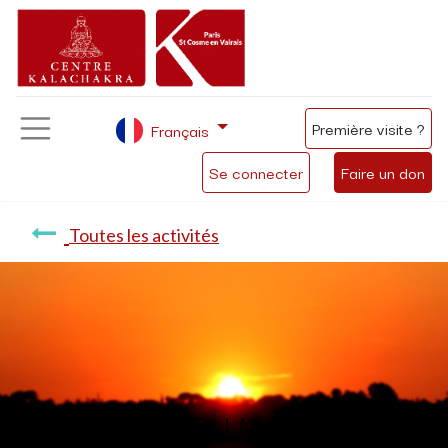
Première visite ?
Français
Se connecter
Faire un don
Toutes les activités
Méditation du matin