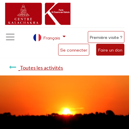
Première visite ?
Français
Se connecter
Faire un don
Toutes les activités
Méditation du matin