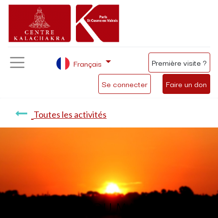
Première visite ?
Français
Se connecter
Faire un don
Toutes les activités
Méditation du matin