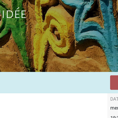
idée
DAT
mer
19: