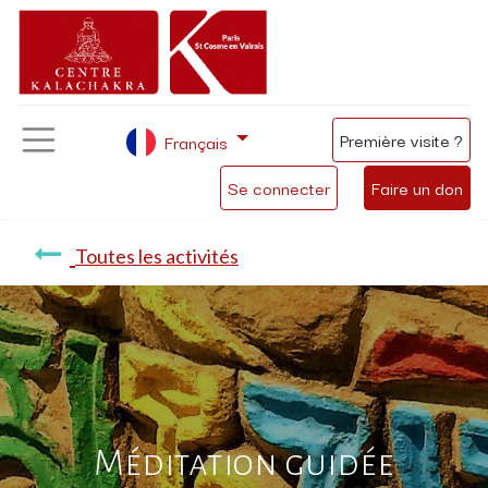
Première visite ?
Français
Se connecter
Faire un don
Toutes les activités
Méditation guidée