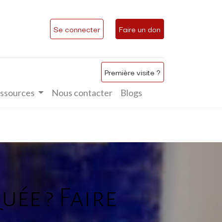
Se connecter
Faire un don
Première visite ?
ssources
Nous contacter
Blogs
uée ? Faire