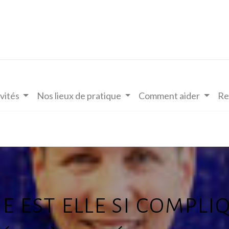
vités
Nos lieux de pratique
Comment aider
Re
 est elle si compliq