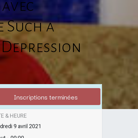
 avec
e Such a
 Depression
Inscriptions terminées
E & HEURE
dredi
9 avril 2021
ut -
00:00