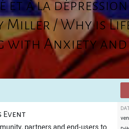
té et à la dépression
Miller / Why is Lif
g with Anxiety and
DAT
s Event
ven
munity, partners and end-users to
Déb