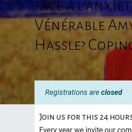
face à l’anxié
Vénérable Amy 
Hassle? Copin
Registrations are
closed
Join us for this 24 hour
Every year we invite our com