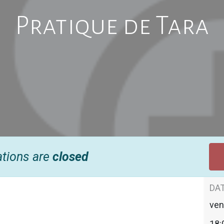
Pratique de Tara
ations are
closed
DAT
ven
18: