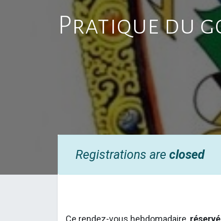
Pratique du g
Registrations are
closed
Ce rendez-vous hebdomadaire,
réservé