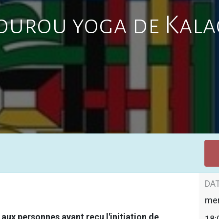
ourou yoga de Kal
DAT
mer
 aux personnes ayant reçu l'initiation de
18: