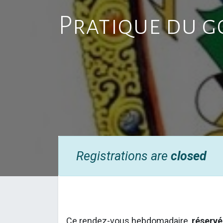
Pratique du g
Registrations are
closed
Ce rendez-vous hebdomadaire,
réservé