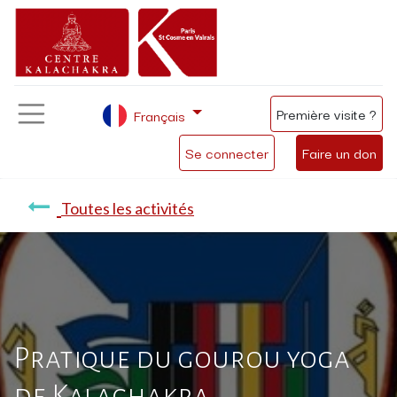
Première visite ?
Français
Se connecter
Faire un don
Toutes les activités
Pratique du gourou yoga
de Kalachakra