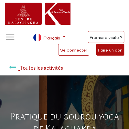
Première visite ?
Français
Se connecter
Faire un don
Toutes les activités
Pratique du gourou yoga
de Kalachakra