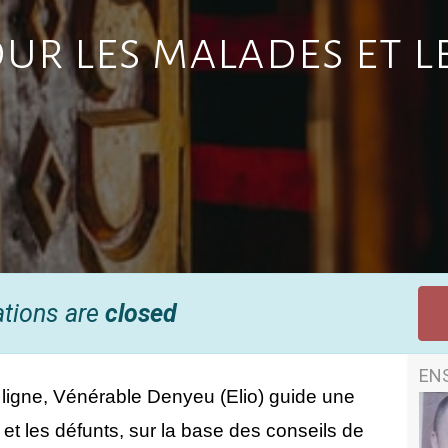
our les malades et l
ations are
closed
EN
igne, Vénérable Denyeu (Elio) guide une 
et les défunts, sur la base des conseils de 