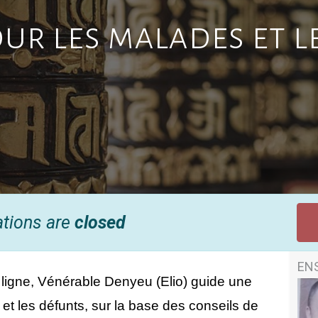
our les malades et l
ations are
closed
EN
igne, Vénérable Denyeu (Elio) guide une 
et les défunts, sur la base des conseils de 