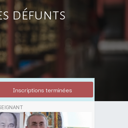
es défunts
Inscriptions terminées
SEIGNANT