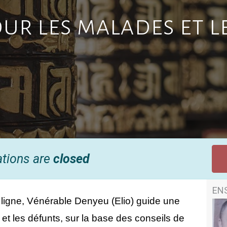
our les malades et l
ations are
closed
EN
igne, Vénérable Denyeu (Elio) guide une 
et les défunts, sur la base des conseils de 