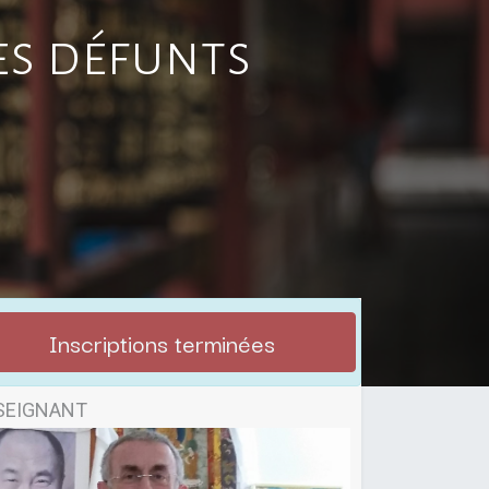
es défunts
Inscriptions terminées
SEIGNANT