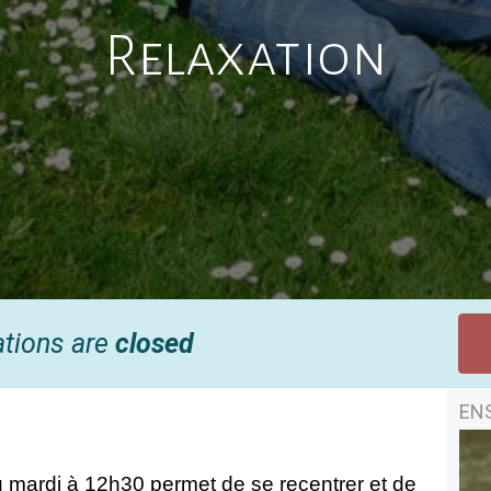
Relaxation
ations are
closed
EN
u mardi à 12h30 permet de se recentrer et de 