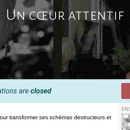
Un cœur attentif
ations are
closed
EN
t pour transformer ses schémas destructeurs et 