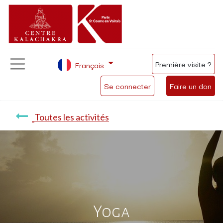
Première visite ?
Français
Se connecter
Faire un don
Toutes les activités
Yoga