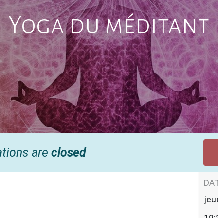
Yoga du méditant
ations are
closed
DAT
jeu
19: