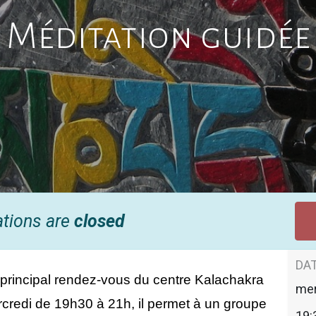
Méditation guidée
ations are
closed
DAT
 principal rendez-vous du centre Kalachakra 
mer
redi de 19h30 à 21h, il permet à un groupe 
19: